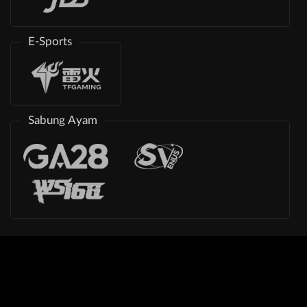
E-Sports
Sabung Ayam