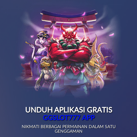
UNDUH APLIKASI GRATIS
GGSLOT777 APP
NIKMATI BERBAGAI PERMAINAN DALAM SATU
GENGGAMAN